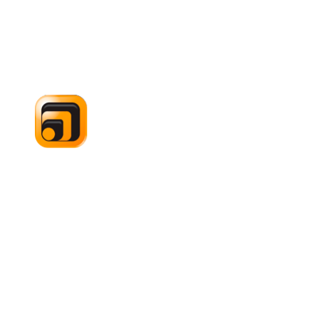
Les Ateliers PIERRE HERBERT
sont une filiale du
CONTACT
38 Chemin Latéral – B5
93230 ROMAINVILLE
01 40 11 03 94
contact@pierreherbert.fr