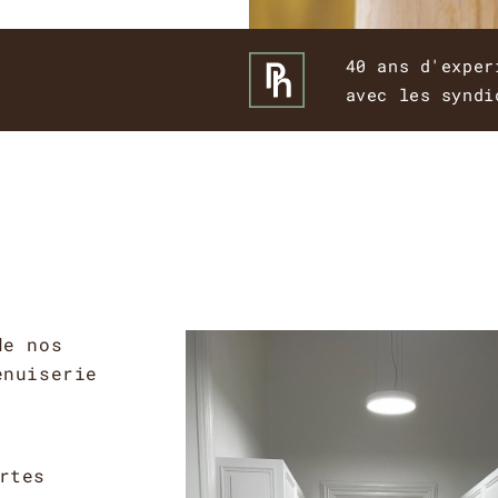
40 ans d'exper
avec les syndi
de nos
enuiserie
rtes