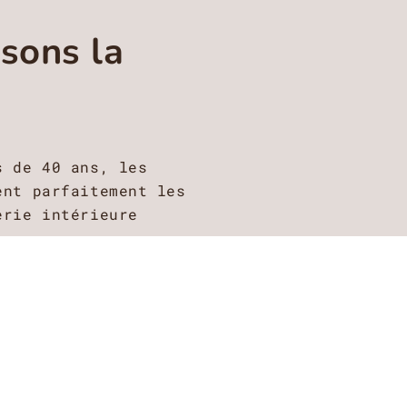
sons la
s de 40 ans, les
ent parfaitement les
erie intérieure
éciés par nos clients
ncés.
e extrêmement réactif et
 nos clients.
té des finitions est un
eurs de l’entreprise.