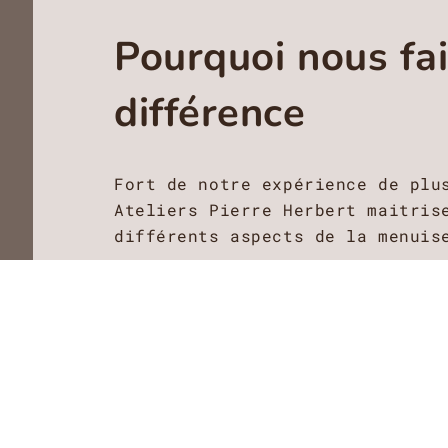
Pourquoi nous fai
différence​
Fort de notre expérience de plu
Ateliers Pierre Herbert maitris
différents aspects de la menuis
Nous sommes également très appr
pour le respect des délais anno
Notre atelier nous permet d’êtr
ainsi répondre aux exigences de
Notre exigence quant à la quali
point fondamental parmi les val