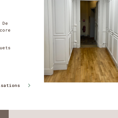
 De
core
uets
isations