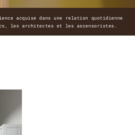
ience acquise dans une relation quotidienne
cs, les architectes et les ascensoristes.