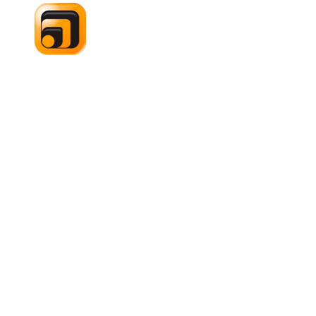
CONTACT
38 Chemin Latéral – B5
93230 ROMAINVILLE
01 40 11 03 94
contact@pierreherbert.fr
© Ateliers Pierre Herbert 2026
Réalisé par EthicWeb
Mentions légales
Confidentialité